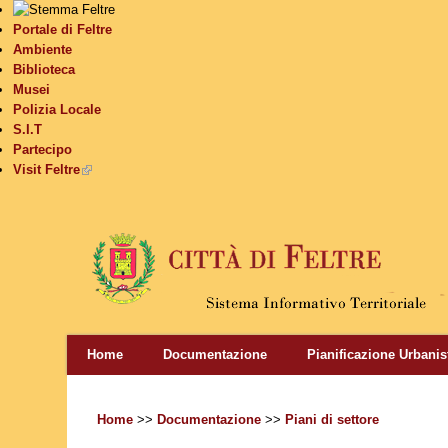
Portale di Feltre
Ambiente
Biblioteca
Musei
Polizia Locale
S.I.T
Partecipo
Visit Feltre
(link is external)
Home
Documentazione
Pianificazione Urbanis
Home
>>
Documentazione
>>
Piani di settore