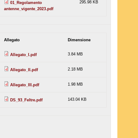
295.98 KB
01_Regolamento
antenne_vigente_2023.pdf
Allegato
Dimensione
3.84 MB
Allegato_I.pdf
2.18 MB
Allegato_II.pdf
1.98 MB
Allegato_III.pdf
143.04 KB
DS_93_Feltre.pdf