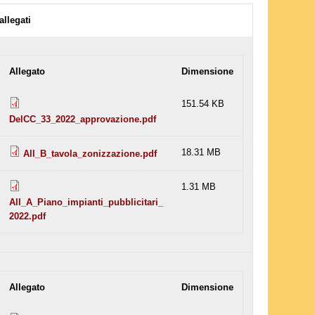
allegati
Allegato
Dimensione
151.54 KB
DelCC_33_2022_approvazione.pdf
18.31 MB
All_B_tavola_zonizzazione.pdf
1.31 MB
All_A_Piano_impianti_pubblicitari_
2022.pdf
Allegato
Dimensione