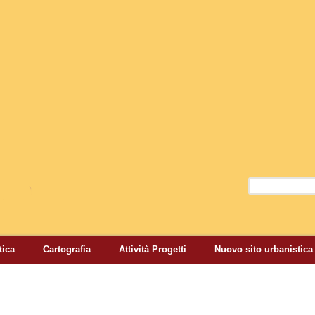
Salta al contenuto
principale
Cerca
Form di r
tica
Cartografia
Attività Progetti
Nuovo sito urbanistica