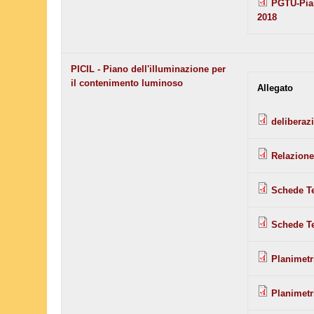
PGTU-Pian
2018
PICIL - Piano dell'illuminazione per
il contenimento luminoso
Allegato
deliberaz
Relazione
Schede T
Schede T
Planimetr
Planimetr