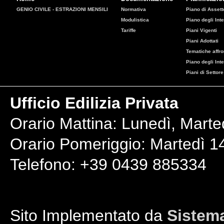
GENIO CIVILE - ESTRAZIONI MENSILI
Normativa
Piano di Assetto
Modulistica
Piano degli Inte
Tariffe
Piani Vigenti
Piani Adottati
Tematiche affro
Piano degli Int
Piani di Settore
Ufficio Edilizia Privata
Orario Mattina: Lunedì, Marte
Orario Pomeriggio: Martedì 14
Telefono: +39 0439 885334
Sito Implementato da
Sistema