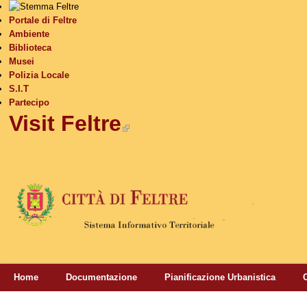
S
Portale di Feltre
Ambiente
Biblioteca
Musei
Polizia Locale
S.I.T
Partecipo
Visit Feltre
(link is external)
Home
Documentazione
Pianificazione Urbanistica