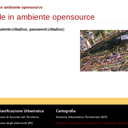
e in ambiente opensource
iale in ambiente opensource
tente:cittadino, password:cittadino
)
ianificazione Urbanistica
Cartografia
iano di Assetto del Territorio
Sistema Informativo Territoriale (SIT)
iano degli Interventi (PI)
Sistema informativo territoriale in ambiente opens