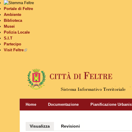
Portale di Feltre
Ambiente
Biblioteca
Musei
Polizia Locale
S.I.T
Partecipo
Visit Feltre
(link is external)
Home
Documentazione
Pianificazione Urbanis
Visualizza
(scheda attiva)
Revisioni