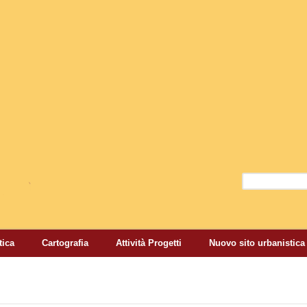
Salta al contenuto
principale
Cerca
Form di r
tica
Cartografia
Attività Progetti
Nuovo sito urbanistica