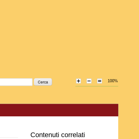
100%
icerca
Contenuti correlati