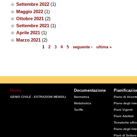
Settembre 2022
(1)
Maggio 2022
(1)
Ottobre 2021
(2)
Settembre 2021
(1)
Aprile 2021
(1)
Marzo 2021
(2)
1
2
3
4
5
seguente ›
ultima »
Pagine
Home
Documentazione
Pianificazio
GENIO CIVILE - ESTRAZIONI MENSILI
Normativa
Piano di Assetto
Modulistica
Piano degli Inte
Tariffe
Piani Vigenti
Piani Adottati
Tematiche affro
Piano degli Int
Piani di Settore