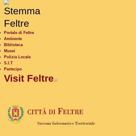
S
Portale di Feltre
Ambiente
Biblioteca
Musei
Polizia Locale
S.I.T
Partecipo
Visit Feltre
(link is external)