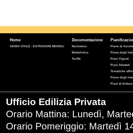
Home
Documentazione
Pianificazio
GENIO CIVILE - ESTRAZIONI MENSILI
Normativa
Piano di Assetto
Modulistica
Piano degli Inte
Tariffe
Piani Vigenti
Piani Adottati
Tematiche affro
Piano degli Int
Piani di Settore
Ufficio Edilizia Privata
Orario Mattina: Lunedì, Marte
Orario Pomeriggio: Martedì 14