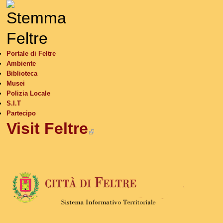
S
Portale di Feltre
Ambiente
Biblioteca
Musei
Polizia Locale
S.I.T
Partecipo
Visit Feltre
(link is external)