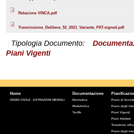
Relazione VINCA.pdf
Trasmissione_Delibera_52_2021_Variante_PAT-signed.pdf
Tipologia Documento:
Documenta
Piani Vigenti
Home
Documentazione
Pianificazio
GENIO CIVILE - ESTRAZIONI MENSILI
Normativa
Piano di Assetto
Modulistica
Piano degli Inte
Tariffe
Piani Vigenti
Piani Adottati
Tematiche affro
Piano degli Int