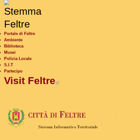
S
Portale di Feltre
Ambiente
Biblioteca
Musei
Polizia Locale
S.I.T
Partecipo
Visit Feltre
(link is external)