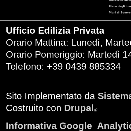
Tematiche affro
Piano degli Int
Piani di Settore
Ufficio Edilizia Privata
Orario Mattina: Lunedì, Marte
Orario Pomeriggio: Martedì 14
Telefono: +39 0439 885334
Sito Implementato da
Sistema
Costruito con
Drupal
(link is external)
Informativa Google Analyti