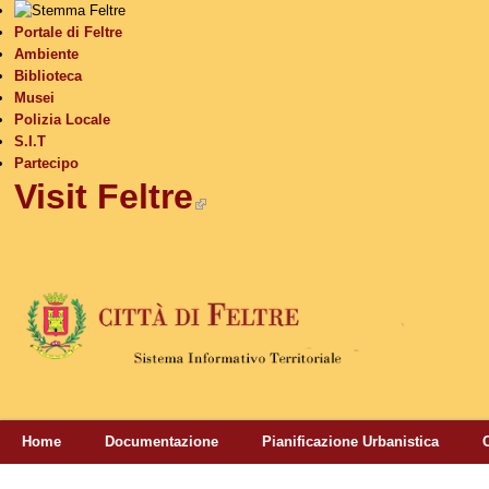
S
Portale di Feltre
Ambiente
Biblioteca
Musei
Polizia Locale
S.I.T
Partecipo
Visit Feltre
(link is external)
Home
Documentazione
Pianificazione Urbanistica