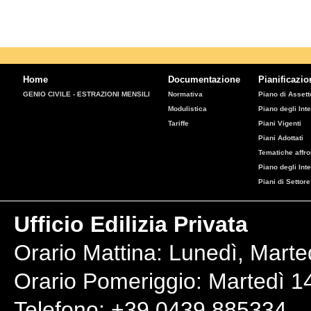
Home
Documentazione
Pianificazio
GENIO CIVILE - ESTRAZIONI MENSILI
Normativa
Piano di Assetto
Modulistica
Piano degli Inte
Tariffe
Piani Vigenti
Piani Adottati
Tematiche affro
Piano degli Int
Piani di Settore
Ufficio Edilizia Privata
Orario Mattina: Lunedì, Marte
Orario Pomeriggio: Martedì 14
Telefono: +39 0439 885334