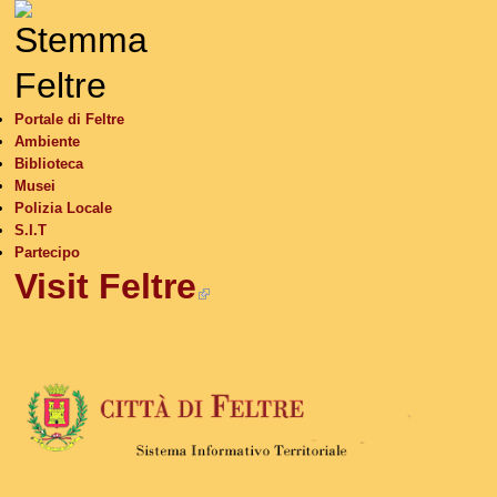
S
Portale di Feltre
Ambiente
Biblioteca
Musei
Polizia Locale
S.I.T
Partecipo
Visit Feltre
(link is external)