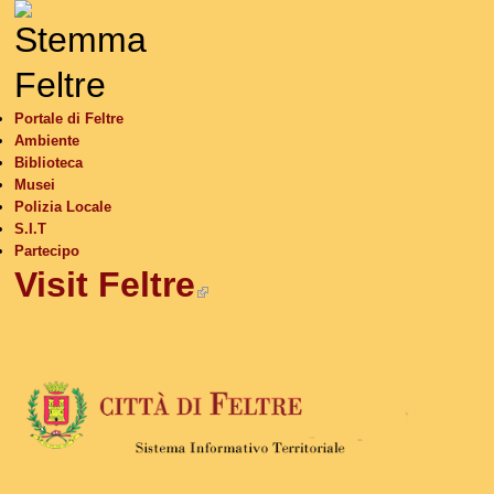
S
Portale di Feltre
Ambiente
Biblioteca
Musei
Polizia Locale
S.I.T
Partecipo
Visit Feltre
(link is external)