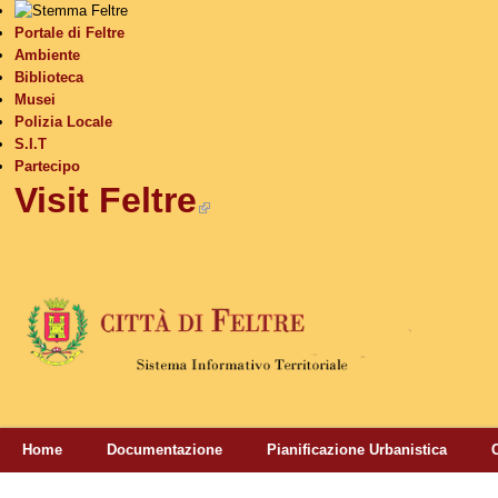
S
Portale di Feltre
Ambiente
Biblioteca
Musei
Polizia Locale
S.I.T
Partecipo
Visit Feltre
(link is external)
Home
Documentazione
Pianificazione Urbanistica