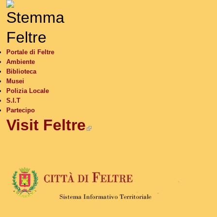
S
Portale di Feltre
Ambiente
Biblioteca
Musei
Polizia Locale
S.I.T
Partecipo
Visit Feltre
(link is external)