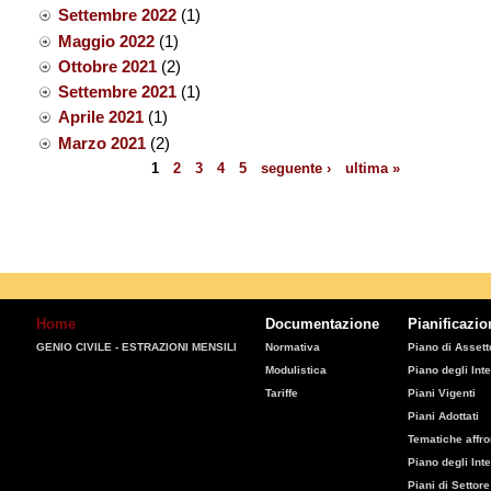
Settembre 2022
(1)
Maggio 2022
(1)
Ottobre 2021
(2)
Settembre 2021
(1)
Aprile 2021
(1)
Marzo 2021
(2)
1
2
3
4
5
seguente ›
ultima »
Pagine
Home
Documentazione
Pianificazio
GENIO CIVILE - ESTRAZIONI MENSILI
Normativa
Piano di Assetto
Modulistica
Piano degli Inte
Tariffe
Piani Vigenti
Piani Adottati
Tematiche affro
Piano degli Int
Piani di Settore