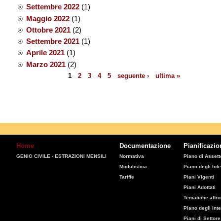
Settembre 2022
(1)
Maggio 2022
(1)
Ottobre 2021
(2)
Settembre 2021
(1)
Aprile 2021
(1)
Marzo 2021
(2)
1
2
3
4
5
seguente ›
ultima »
Pagine
Home
Documentazione
Pianificazio
GENIO CIVILE - ESTRAZIONI MENSILI
Normativa
Piano di Assetto
Modulistica
Piano degli Inte
Tariffe
Piani Vigenti
Piani Adottati
Tematiche affro
Piano degli Int
Piani di Settore