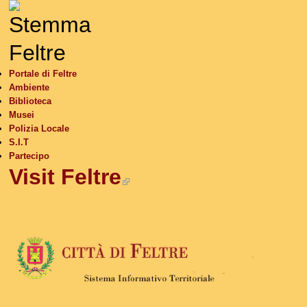
S
Portale di Feltre
Ambiente
Biblioteca
Musei
Polizia Locale
S.I.T
Partecipo
Visit Feltre
(link is external)