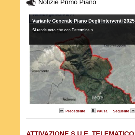
Notizie Primo Piano
Variante Generale Piano Degli Interventi 2025
VARIANTE VILLAPAIERA
Si rende noto che con Determina n.
Si informa che l'Amministrazione comunale sta p
Precedente
Pausa
Seguente
ATTIVAZIONE S.U.E. TELEMATICO