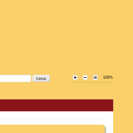
100%
icerca