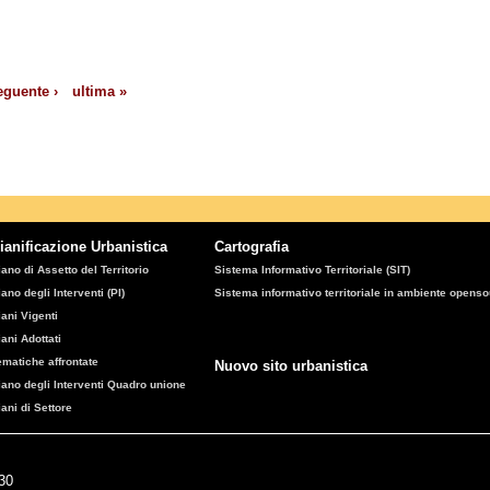
eguente ›
ultima »
ianificazione Urbanistica
Cartografia
iano di Assetto del Territorio
Sistema Informativo Territoriale (SIT)
iano degli Interventi (PI)
Sistema informativo territoriale in ambiente opens
iani Vigenti
iani Adottati
ematiche affrontate
Nuovo sito urbanistica
iano degli Interventi Quadro unione
iani di Settore
:30