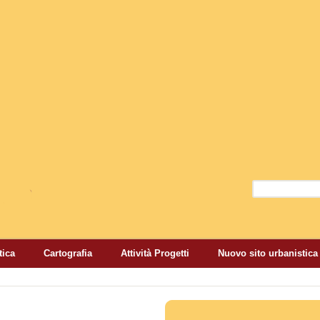
Salta al contenuto
principale
Cerca
Form di r
tica
Cartografia
Attività Progetti
Nuovo sito urbanistica