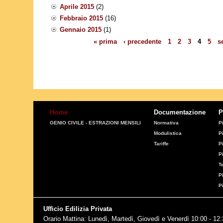
Aprile 2015
(2)
Febbraio 2015
(16)
Gennaio 2015
(1)
« prima
‹ precedente
1
2
3
4
5
s
Pagine
Home
Documentazione
P
GENIO CIVILE - ESTRAZIONI MENSILI
Normativa
P
Modulistica
P
Tariffe
P
P
T
P
P
Ufficio Edilizia Privata
Orario Mattina: Lunedì, Martedì, Giovedì e Venerdì 10:00 - 12