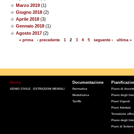
Marzo 2019
(1)
Giugno 2018
(2)
Aprile 2018
(3)
Gennaio 2018
(1)
Agosto 2017
(2)
« prima
‹ precedente
1
2
3
4
5
seguente ›
ultima »
Pagine
Home
Documentazione
Pianificazio
GENIO CIVILE - ESTRAZIONI MENSILI
Normativa
Piano di Assetto
Modulistica
Piano degli Inte
Tariffe
Piani Vigenti
Piani Adottati
Tematiche affro
Piano degli Int
Piani di Settore