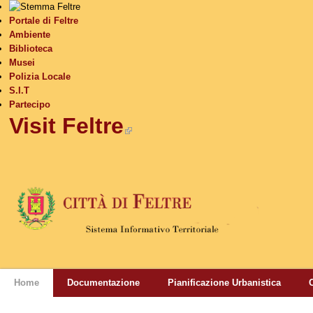
S
Portale di Feltre
Ambiente
Biblioteca
Musei
Polizia Locale
S.I.T
Partecipo
Visit Feltre
(link is external)
Home
Documentazione
Pianificazione Urbanistica