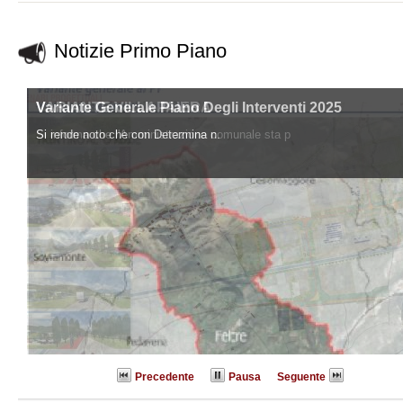
Notizie Primo Piano
Variante Generale Piano Degli Interventi 2025
VARIANTE VILLAPAIERA
Si rende noto che con Determina n.
Si informa che l'Amministrazione comunale sta p
Precedente
Pausa
Seguente