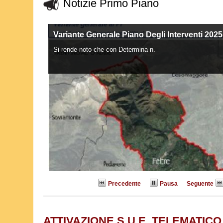
Notizie Primo Piano
Variante Generale Piano Degli Interventi 2025
VARIANTE VILLAPAIERA
Si rende noto che con Determina n.
Si informa che l'Amministrazione comunale sta p
Precedente
Pausa
Seguente
ATTIVAZIONE S.U.E. TELEMATICO