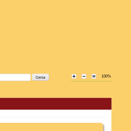
100%
icerca