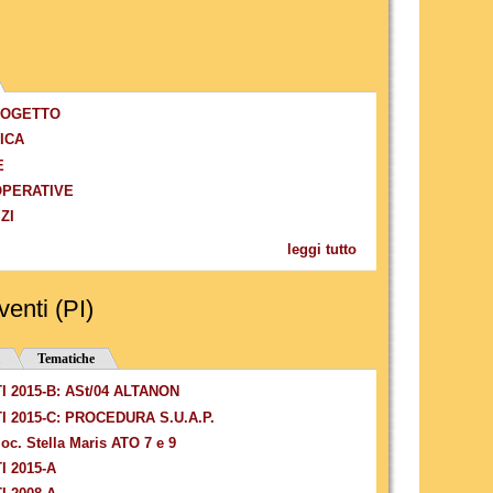
PROGETTO
NICA
E
 OPERATIVE
ZI
leggi tutto
venti (PI)
Tematiche
 2015-B: ASt/04 ALTANON
 2015-C: PROCEDURA S.U.A.P.
loc. Stella Maris ATO 7 e 9
 2015-A