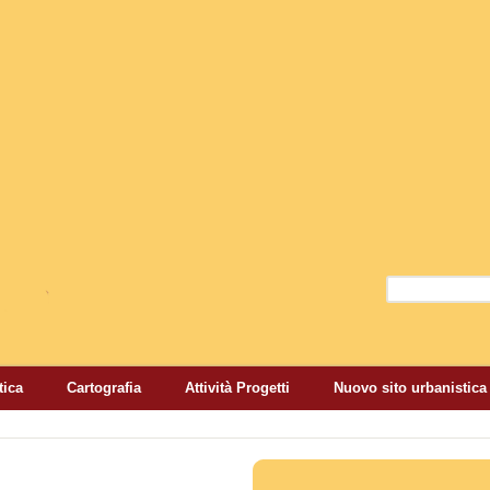
Salta al contenuto
principale
Cerca
Form di r
tica
Cartografia
Attività Progetti
Nuovo sito urbanistica