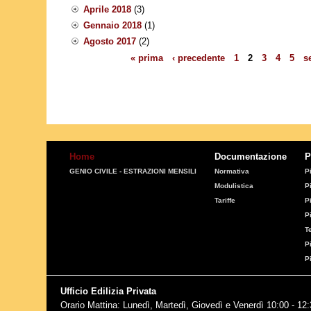
Aprile 2018
(3)
Gennaio 2018
(1)
Agosto 2017
(2)
« prima
‹ precedente
1
2
3
4
5
s
Pagine
Home
Documentazione
P
GENIO CIVILE - ESTRAZIONI MENSILI
Normativa
P
Modulistica
P
Tariffe
P
P
T
P
P
Ufficio Edilizia Privata
Orario Mattina: Lunedì, Martedì, Giovedì e Venerdì 10:00 - 12