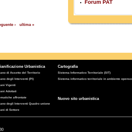
Forum PAT
eguente ›
ultima »
ianificazione Urbanistica
Cartografia
iano di Assetto del Territorio
Sistema Informativo Territoriale (SIT)
iano degli Interventi (PI)
Sistema informativo territoriale in ambiente opens
iani Vigenti
iani Adottati
ematiche affrontate
Nuovo sito urbanistica
iano degli Interventi Quadro unione
iani di Settore
:30