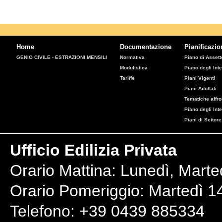
Home
Documentazione
Pianificazio
GENIO CIVILE - ESTRAZIONI MENSILI
Normativa
Piano di Assetto
Modulistica
Piano degli Inte
Tariffe
Piani Vigenti
Piani Adottati
Tematiche affro
Piano degli Int
Piani di Settore
Ufficio Edilizia Privata
Orario Mattina: Lunedì, Marte
Orario Pomeriggio: Martedì 14
Telefono: +39 0439 885334