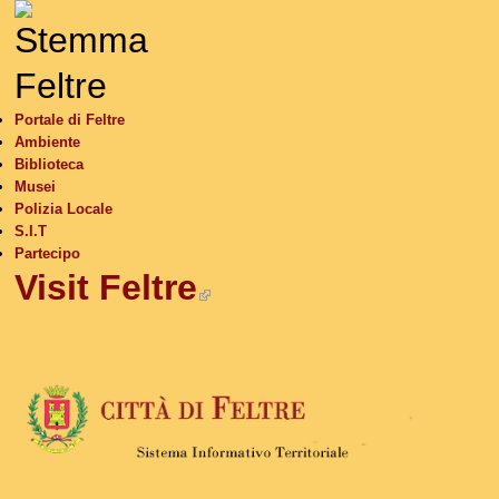
S
Portale di Feltre
Ambiente
Biblioteca
Musei
Polizia Locale
S.I.T
Partecipo
Visit Feltre
(link is external)