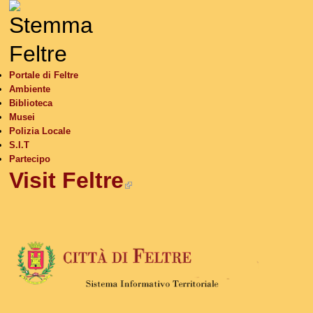
S
Portale di Feltre
Ambiente
Biblioteca
Musei
Polizia Locale
S.I.T
Partecipo
Visit Feltre
(link is external)