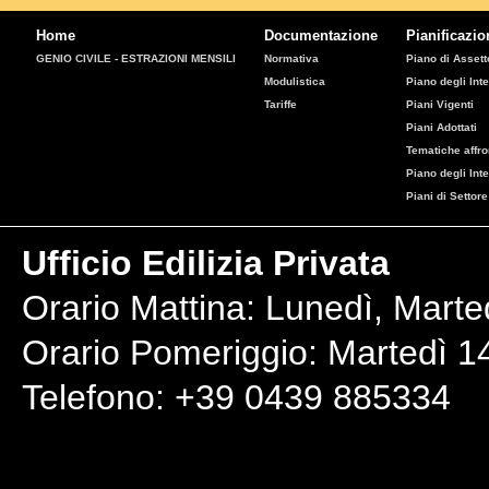
Home
Documentazione
Pianificazio
GENIO CIVILE - ESTRAZIONI MENSILI
Normativa
Piano di Assetto
Modulistica
Piano degli Inte
Tariffe
Piani Vigenti
Piani Adottati
Tematiche affro
Piano degli Int
Piani di Settore
Ufficio Edilizia Privata
Orario Mattina: Lunedì, Marte
Orario Pomeriggio: Martedì 14
Telefono: +39 0439 885334