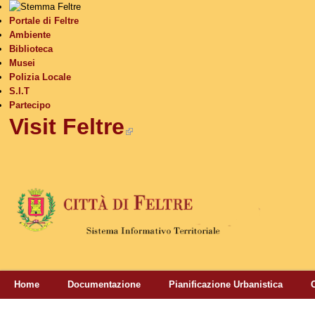
S
Portale di Feltre
Ambiente
Biblioteca
Musei
Polizia Locale
S.I.T
Partecipo
Visit Feltre
(link is external)
Home
Documentazione
Pianificazione Urbanistica